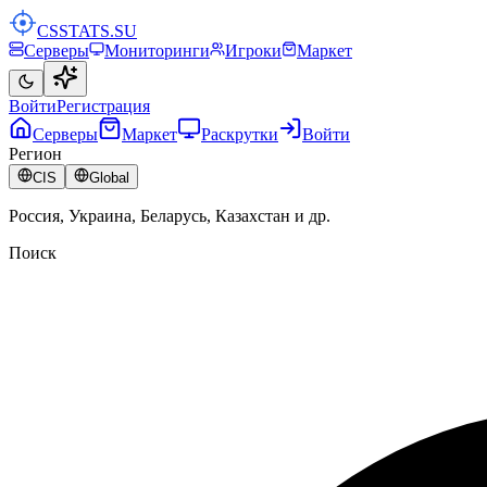
CSSTATS
.SU
Серверы
Мониторинги
Игроки
Маркет
Войти
Регистрация
Серверы
Маркет
Раскрутки
Войти
Регион
CIS
Global
Россия, Украина, Беларусь, Казахстан и др.
Поиск