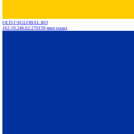
OLD.CSGLOBAL.RO
162.19.246.62
:
27015
9
мин назад