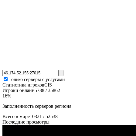
Только серверы с услугами
Статистика игроков
CIS
Игроки онлайн
5788
/
35862
16
%
Заполненность серверов региона
Всего в мире
10321
/
52538
Последние просмотры