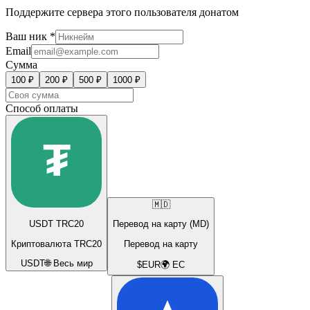
Поддержите сервера этого пользователя донатом
Ваш ник *
Email
Сумма
100
₽
200
₽
500
₽
1000
₽
Способ оплаты
₮
🇲🇩
USDT TRC20
Перевод на карту (MD)
Криптовалюта TRC20
Перевод на карту
USDT
🌐 Весь мир
$
EUR
🌍 ЕС